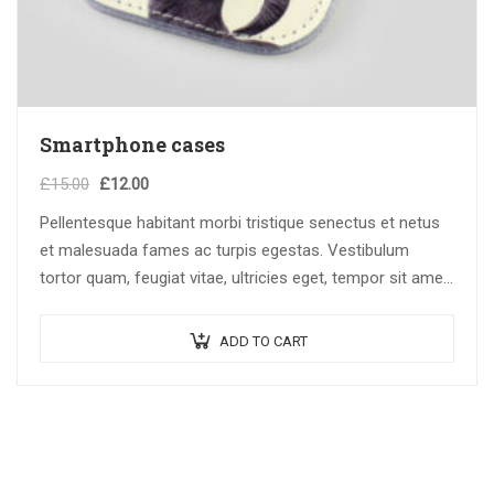
Smartphone cases
Original
Current
£
15.00
£
12.00
price
price
Pellentesque habitant morbi tristique senectus et netus
was:
is:
et malesuada fames ac turpis egestas. Vestibulum
£15.00.
£12.00.
tortor quam, feugiat vitae, ultricies eget, tempor sit amet,
ante. Donec eu libero sit amet…
ADD TO CART